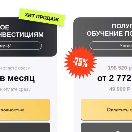
ПОЛУ
ВОЕ
ОБУЧЕНИЕ П
НВЕСТИЦИЯМ
Что вх
 тариф?
198 520 р
и оплате сразу
 в месяц
от 2 77
49 900 Р
и оплате сразу
 полностью
Оплатить с