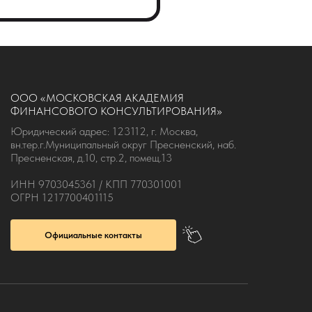
OOO «МОСКОВСКАЯ АКАДЕМИЯ
ФИНАНСОВОГО КОНСУЛЬТИРОВАНИЯ»
Юридический адрес: 123112, г. Москва,
вн.тер.г.Муниципальный округ Пресненский, наб.
Пресненская, д.10, стр.2, помещ.13
ИНН 9703045361 / КПП 770301001
ОГРН 1217700401115
Официальные контакты