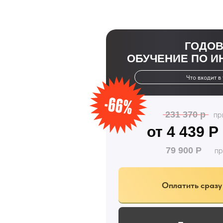
ГОДО
ОБУЧЕНИЕ ПО И
Что входит в
231 370 р
пр
от 4 439 Р
79 900 Р
пр
Оплатить сразу