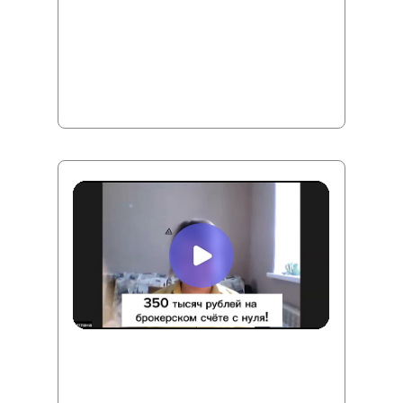
Точка Б:
За 1,5 года выплатила все
кредиты! Купила квартиру в ипотеку, сейчас
она уже погашена. Получилось купить
машину. Сформировала подушку
безопасности на 6 месяцев. У дочки открыт
счёт.
Светлана
Точка А:
Свободных денег на пенсии не