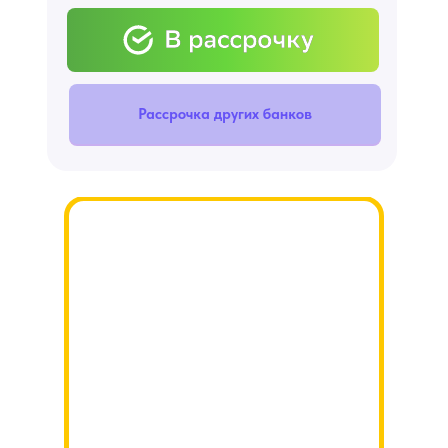
Рассрочка других банков
ПОДАРКИ ДЛЯ УЧАСТНИКОВ
МАРАФОНА «7 СПОСОБОВ
ВЛОЖИТЬ ДЕНЬГИ»:
Курс «Как покупать, хранить и
переводить криптовалюту»
Курс «ИИС типа 3: Как открыть,
пользоваться и заработать»
Курс «Дом под ключ»
Урок «Как получать землю за 3% от
ее реальной стоимости»
Золотой курс