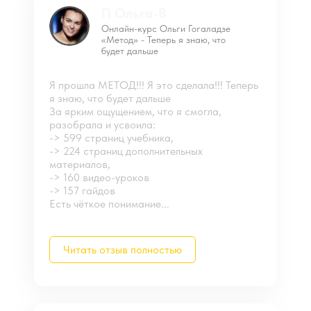
П Ольга-В
Онлайн-курс Ольги Гогаладзе
«Метод» - Теперь я знаю, что
будет дальше
Я прошла МЕТОД!!! Я это сделала!!! Теперь
я знаю, что будет дальше
За ярким ощущением, что я смогла,
разобрала и усвоила:
-> 599 страниц учебника,
-> 224 страниц дополнительных
материалов,
-> 160 видео-уроков
-> 157 гайдов
Есть чёткое понимание...
Читать отзыв полностью