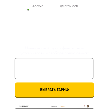
ФОРМАТ
ДЛИТЕЛЬНОСТЬ
ОНЛАЙН
11 НЕДЕЛЬ
МЕТОД
УПРАВЛЕНИЯ ДЕНЬГАМИ
Начните свой путь к финансовой
устойчивости и свободе прямо сейчас
ДОСТУП К ИННОВАЦИОННОЙ
СИСТЕМЕ ФИНАНСОВОГО
ПЛАНИРОВАНИЯ ОТ PRO.FINANSY
ВЫБРАТЬ ТАРИФ