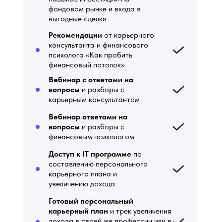
фондовом рынке и входа в
выгодные сделки
Рекомендации
от карьерного
консультанта и финансового
психолога «Как пробить
финансовый потолок»
Вебинар с ответами на
вопросы
и разборы с
карьерным консультантом
Вебинар ответами на
вопросы
и разборы с
финансовым психологом
Доступ к IT программе
по
составлению персонального
карьерного плана и
увеличению дохода
Готовый персональный
карьерный план
и трек увеличения
дохода в своей же профессии или в