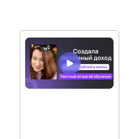
ВИДЕО - КЕЙСЫ
Юлия Никифорова
Точка А:
Было 2 кредитных карты,
потребительский кредит, 2 ипотеки.
Точка Б:
Закрыла кредитки, досрочно
закрыла кредит и ипотеки, вышла на