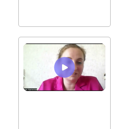
дохода. Сформировал иностранный и
российский портфель. Получил доходность
от российского портфеля 30% за год.
Мария Курганская
Точка А:
Ушла от мужа, забрав на себя все
кредиты, переехала на съемную квартиру
с маленьким ребенком, денег хватало
впритык.