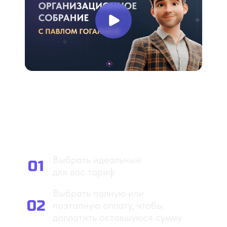
Как внести доплату
по вашей брони?
Выбрать идеальный
для вас тариф
Выбрать полную или
поэтапную оплату, чтобы
доплатить оставшуюся сумму