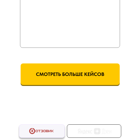
было. Начала использовать кредитную
карту. Накоплений и финансовой
подушки не было.
Точка Б:
Меньше, чем за год накопила
450 000 рублей с нуля.
СМОТРЕТЬ БОЛЬШЕ КЕЙСОВ
ОТЗЫВЫ