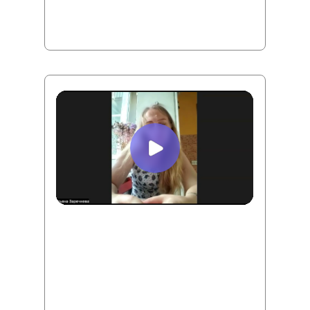
пассивный доход 100 тысяч рублей в
месяц! Внутреннее состояние спокойствия.
Татьяна Заречнева
Точка А:
Много кредиток, которые никак
не закрывались. Не получалось накопить
даже небольшую сумму.