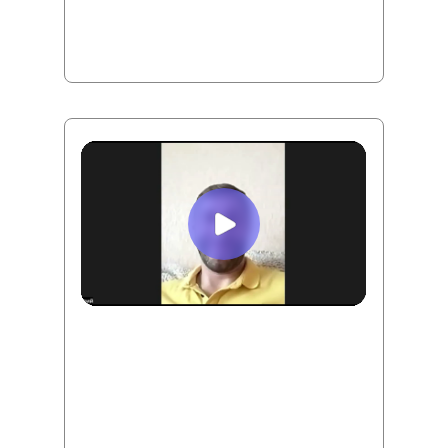
Точка Б:
Все кредитки закрыли и
уничтожили. Накопили деньги на машину
и купили её благодаря инвестициям!
Юрий
Точка А:
Прошел процедуру банкротства,
отложенных денег 0 рублей.
Точка Б:
Научился откладывать от 10%