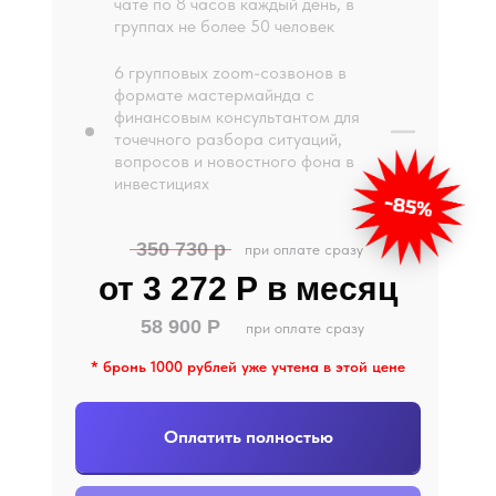
чате по 8 часов каждый день, в
группах не более 50 человек
6 групповых zoom-созвонов в
формате мастермайнда с
финансовым консультантом для
точечного разбора ситуаций,
вопросов и новостного фона в
инвестициях
350 730 р
при оплате сразу
от 3 272 Р в месяц
58 900 Р
при оплате сразу
* бронь 1000 рублей уже учтена в этой цене
Оплатить полностью