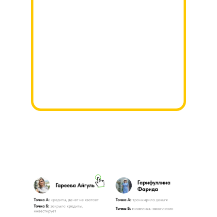
Урок от эксперта по золоту и
драгоценным металлам Александра
Горшенина
Урок «Как подать себя на работе,
чтобы зарабатывать больше» от
Седы Каспаровой
Урок «Как уйти из найма или мир
глазами предпринимателя» от Алины
и Михаила Уколовых
КЕЙСЫ
ВЫПУСКНИКОВ