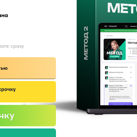
ана
лате сразу
тью