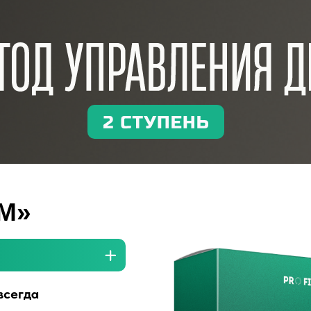
М»
всегда