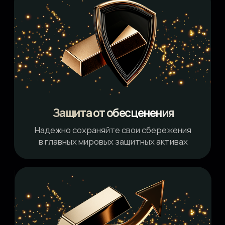
Прибыль на металлах
Зарабатывайте на росте стоимости
драгметаллов и приумножайте свой
капитал
Программа
курса:
Роль драгметаллов в портфеле
и выбор стратегии
Популярность золота, периоды его
роста и снижения
Защитные свойства металлов, их доля