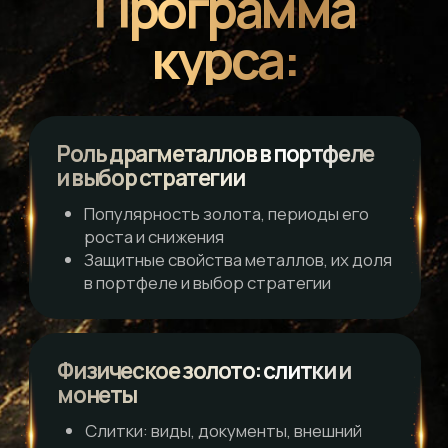
ЦФА на золото: особенности, покупка
и кому они подходят
Продвинутые инструменты:
фьючерсы
Задачи и существующие типы
фьючерсов на золото
Плюсы и минусы фьючерсов для
спекуляций на металлах
Налогообложение инвестиций
в драгоценные металлы
Условия возникновения налога по
драгметаллам
Расчет и уплата налогов по разным
активам
Дополнительные
материалы: