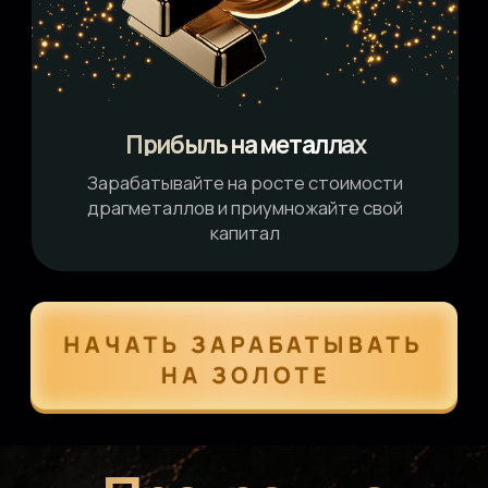
в портфеле и выбор стратегии
Физическое золото: слитки и
монеты
Слитки: виды, документы, внешний
вид, правила хранения и продажи
Монеты: виды, параметры, покупка,
хранение и продажа
Биржевые инструменты: БПИФ,
ETF, GLDRUB
Отличия БПИФ и ETF, их плюсы и
минусы, критерии выбора
Суть GLDRUB, ценообразование,
покупка у брокера и кому он подходит
Альтернативные способы: ОМС
и ЦФА на золото
ОМС: нюансы покупки металлов,
преимущества и недостатки